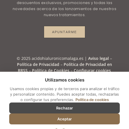
descuentos exclusivos, promociones y todas las
novedades acerca de los lanzamientos de nuestros
nuevos tratamientos.
APUNTARME
© 2025 acidohialuronicomalaga.es |
Aviso legal
–
Política de Privacidad
–
Política de Privacidad en
RRSS
–
Política de Cookies
–
Configurar cookies
Utilizamos cookies
\n
Usamos cookies propias y de terceros para analizar el tráfico
y personalizar contenido. Puedes aceptar todas, rechazarlas
o configurar tus preferencias.
Política de cookies
Rechazar
Aceptar