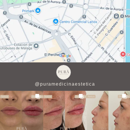
@
puramedicinaestetica